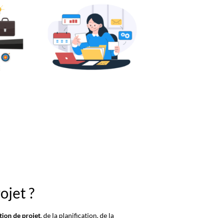
ojet ?
tion de projet
, de la planification, de la