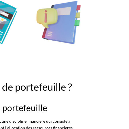
 de portefeuille ?
e portefeuille
t une discipline financière qui consiste à
ant
l’allocation des ressources
financières