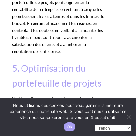
portefeuille de projets peut augmenter la
rentabilité de l’entreprise en veillant à ce que les
projets soient livrés à temps et dans les limites du
budget. En gérant efficacement les risques, en
contrôlant les coûts et en veillant à la qualité des
livrables, il peut contribuer à augmenter la
satisfaction des clients et à améliorer la
réputation de l’entreprise.
5. Optimisation du
portefeuille de projets
L’optimisation du portefeuille de projets est un
processus essentiel pour maximiser la valeur des
Nous utilisons des cookies pour vous garantir la meilleure
expérience sur notre site web. Si vous continuez à utiliser ce
investissements en projets d’une entreprise.
site, nous supposerons que vous en êtes satisfait.
Elle implique l’évaluation de chaque projet en
OK
fonction de divers critères, tels que le retour sur